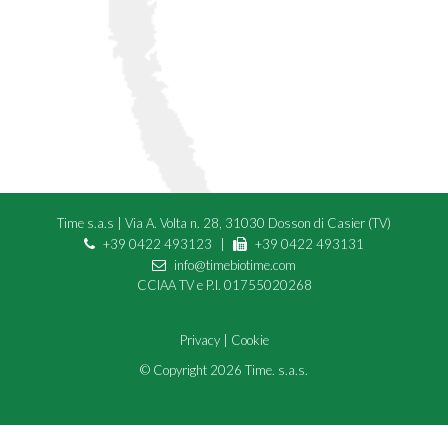
Time s.a.s
|
Via A. Volta n. 28, 31030 Dosson di Casier (TV)
+39 0422 493123
|
+39 0422 493131
info@timebiotime.com
CCIAA TV e P.I.
01755020268
Privacy
|
Cookie
© Copyright 2026 Time. s.a.s.