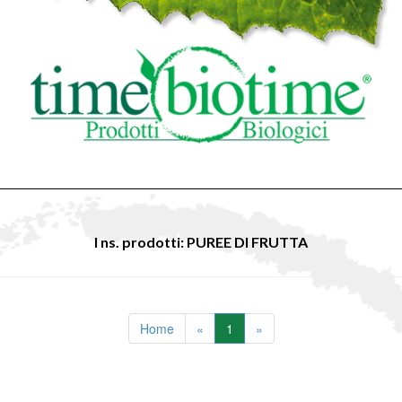
I ns. prodotti: PUREE DI FRUTTA
Home
«
1
»