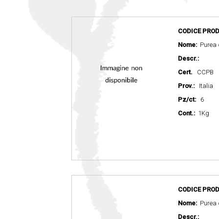
CODICE PROD
Nome:
Purea d
Descr.:
Cert.
CCPB
Prov.:
Italia
Pz/ct:
6
Cont.:
1Kg
CODICE PROD
Nome:
Purea 
Descr.: