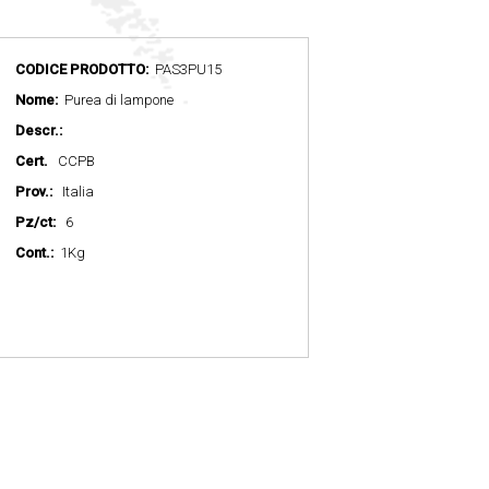
CODICE PRODOTTO:
PAS3PU15
Nome:
Purea di lampone
Descr.:
Cert.
CCPB
Prov.:
Italia
Pz/ct:
6
Cont.:
1Kg