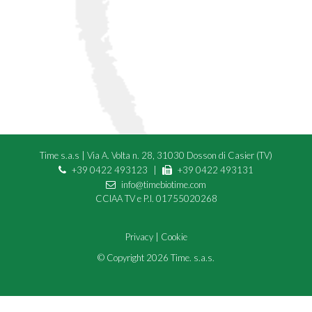
Time s.a.s
|
Via A. Volta n. 28, 31030 Dosson di Casier (TV)
+39 0422 493123
|
+39 0422 493131
info@timebiotime.com
CCIAA TV e P.I.
01755020268
Privacy
|
Cookie
© Copyright 2026 Time. s.a.s.