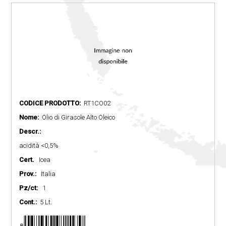
CODICE PRODOTTO:
RT1CO02
Nome:
Olio di Girasole Alto Oleico
Descr.:
acidità <0,5%
Cert.
Icea
Prov.:
Italia
Pz/ct:
1
Cont.:
5 Lt.