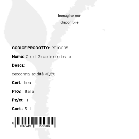
CODICE PRODOTTO:
RT1CO05
Nome:
Olio di Girasole deodorato
Descr.:
deodorato; acidità <0,5%
Cert.
Icea
Prov.:
Italia
Pz/ct:
1
Cont.:
5 Lt.