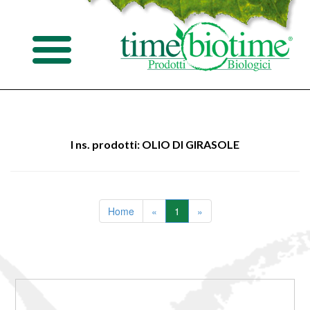
I ns. prodotti: OLIO DI GIRASOLE
Home
«
1
»