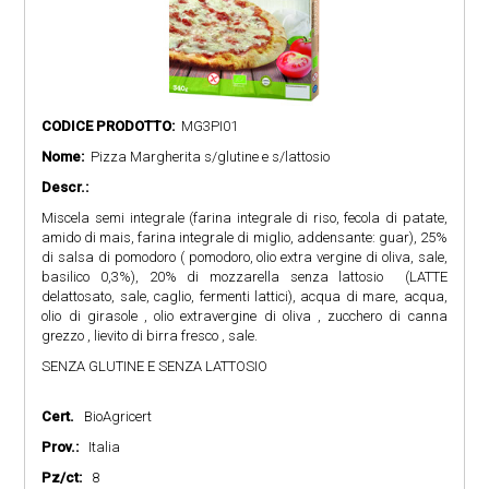
CODICE PRODOTTO:
MG3PI01
Nome:
Pizza Margherita s/glutine e s/lattosio
Descr.:
Miscela semi integrale (farina integrale di riso, fecola di patate,
amido di mais, farina integrale di miglio, addensante: guar), 25%
di salsa di pomodoro ( pomodoro, olio extra vergine di oliva, sale,
basilico 0,3%), 20% di mozzarella senza lattosio (LATTE
delattosato, sale, caglio, fermenti lattici), acqua di mare, acqua,
olio di girasole , olio extravergine di oliva , zucchero di canna
grezzo , lievito di birra fresco , sale.
SENZA GLUTINE E SENZA LATTOSIO
Cert.
BioAgricert
Prov.:
Italia
Pz/ct:
8