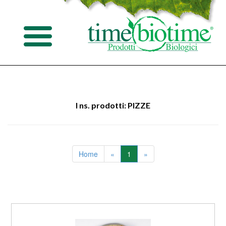
I ns. prodotti: PIZZE
Home
«
1
»