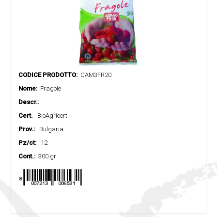
CODICE PRODOTTO:
CAM3FR20
Nome:
Fragole
Descr.:
Cert.
BioAgricert
Prov.:
Bulgaria
Pz/ct:
12
Cont.:
300 gr