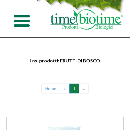
I ns. prodotti: FRUTTI DI BOSCO
Home
«
1
»