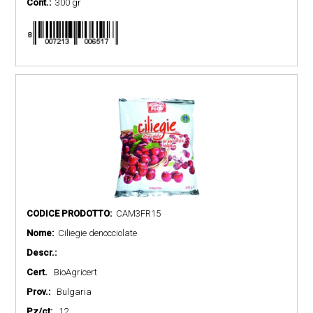
Cont.:
300 gr
CODICE PRODOTTO:
CAM3FR15
Nome:
Ciliegie denocciolate
Descr.:
Cert.
BioAgricert
Prov.:
Bulgaria
Pz/ct:
12