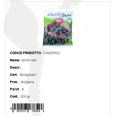
CODICE PRODOTTO:
CAM3FR02
Nome:
Mirtilli neri
Descr.:
Cert.
BioAgricert
Prov.:
Bulgaria
Pz/ct:
8
Cont.:
300 gr