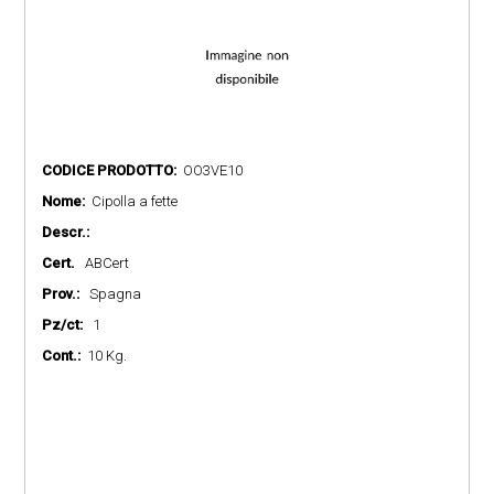
CODICE PRODOTTO:
OO3VE10
Nome:
Cipolla a fette
Descr.:
Cert.
ABCert
Prov.:
Spagna
Pz/ct:
1
Cont.:
10 Kg.