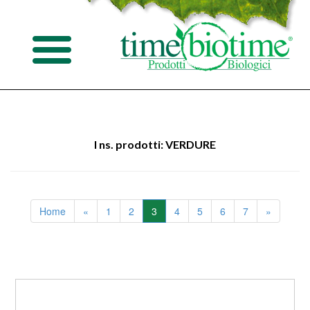
I ns. prodotti: VERDURE
Home
«
1
2
3
4
5
6
7
»