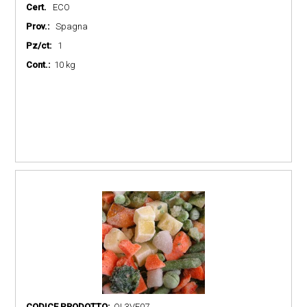
Cert.
ECO
Prov.:
Spagna
Pz/ct:
1
Cont.:
10 kg
CODICE PRODOTTO:
OL3VE07