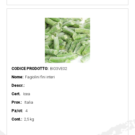
CODICE PRODOTTO:
BIO3VE02
Nome:
Fagiolini fini interi
Descr.:
Cert.
Icea
Prov.:
Italia
Pz/ct:
4
Cont.:
2,5 kg