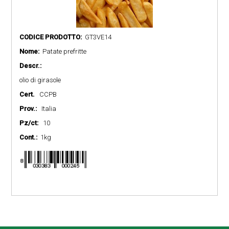
CODICE PRODOTTO:
GT3VE14
Nome:
Patate prefritte
Descr.:
olio di girasole
Cert.
CCPB
Prov.:
Italia
Pz/ct:
10
Cont.:
1kg