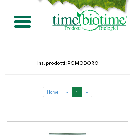
I ns. prodotti: POMODORO
Home
«
1
»