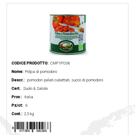
CODICE PRODOTTO:
CMP1PO06
Nome:
Polpa di pomodoro
Descr.:
pomodori pelati cubettati, succo di pomodoro
Cert.
Suolo & Salute
Prov.:
Italia
Pz/ct:
6
Cont.:
2,5 kg