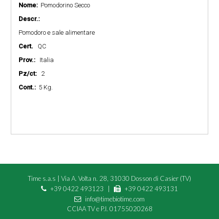
Nome:
Pomodorino Secco
Descr.:
Pomodoro e sale alimentare
Cert.
QC
Prov.:
Italia
Pz/ct:
2
Cont.:
5 Kg.
Time s.a.s
|
Via A. Volta n. 28, 31030 Dosson di Casier (TV)
+39 0422 493123
|
+39 0422 493131
info@timebiotime.com
CCIAA TV e P.I.
01755020268