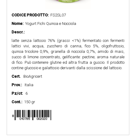
CODICE PRODOTTO:
FS2SL07
Nome:
Yogurt Fichi Quinoa e Nocciola
Descr.:
latte senza lattosio 76% (grassi <1%) fermentato con fermenti
lattici vivi, acqua, zucchero di canna, fico 5%, oligofruttosio,
quinoa tricolore 0,9%, granella di nocciola 0,7%, amido di mais,
succo di limone concentrato, gelificante: pectine; aroma naturale
di fico. Può contenere glutine ed altra frutta a guscio. Il prodotto
contine glucosio e galattosio derivanti dalla scissione del lattosio.
Cert.
BioAgricert
Prov.:
Italia
Pz/ct:
6
Cont.:
150 gr