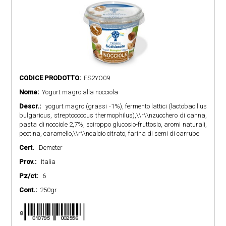
CODICE PRODOTTO:
FS2YO09
Nome:
Yogurt magro alla nocciola
Descr.:
yogurt magro (grassi -1%), fermento lattici (lactobacillus
bulgaricus, streptococcus thermophilus),\\r\\nzucchero di canna,
pasta di nocciole 2,7%, sciroppo glucosio-fruttosio, aromi naturali,
pectina, caramello,\\r\\ncalcio citrato, farina di semi di carrube
Cert.
Demeter
Prov.:
Italia
Pz/ct:
6
Cont.:
250gr