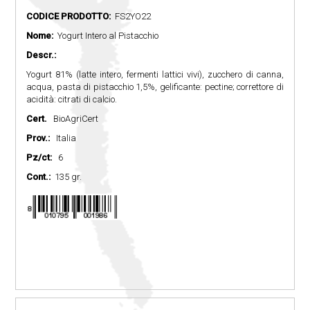
CODICE PRODOTTO:
FS2YO22
Nome:
Yogurt Intero al Pistacchio
Descr.:
Yogurt 81% (latte intero, fermenti lattici vivi), zucchero di canna,
acqua, pasta di pistacchio 1,5%, gelificante: pectine; correttore di
acidità: citrati di calcio.
Cert.
BioAgriCert
Prov.:
Italia
Pz/ct:
6
Cont.:
135 gr.