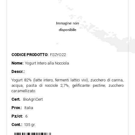
CODICE PRODOTTO:
FS2YO22
Nome:
Yogurt Intero alla Nocciola
Descr.:
Yogurt 82% (latte intero, fermenti lattici vivi), zucchero di canna,
acqua, pasta di nocciole 2,7%, gelificante: pectine; zucchero
caramellizato.
Cert.
BioAgriCert
Prov.:
Italia
Pz/ct:
6
Cont.:
135 gr.