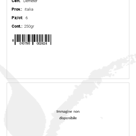
Cert.
Demeter
Prov.:
italia
Pz/ct:
6
Cont.:
250gr