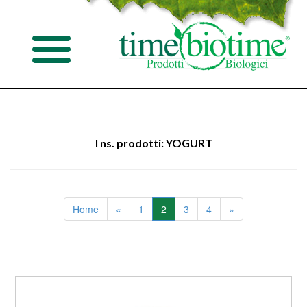
I ns. prodotti: YOGURT
Home
«
1
2
3
4
»